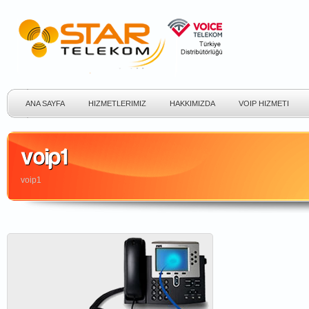
ANA SAYFA
HIZMETLERIMIZ
HAKKIMIZDA
VOIP HIZMETI
voip1