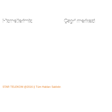
Voip Hizmeti
Çağrı merkezi, kurumların Telefonla yap
Bulut PBX Santral Kurulumu
talepleri almak ve başka birimlerine ilet
Türk Telekom Numara Taşıma (THK)
üzere sahip oldukları departman. Kar a
Call Center Kurulumu
bir şirket için bir çağrı merkezinin en te
Voip Kontörlü Telefon Kurulumu
amacı müşterilerden gelen ürün veya
Toplu SMS
bilgilendirme taleplerinin karşılanmasıdır
Sesli Anket - Sesli Mesaj
STAR TELEKOM @2016 || Tüm Hakları Saklıdır.