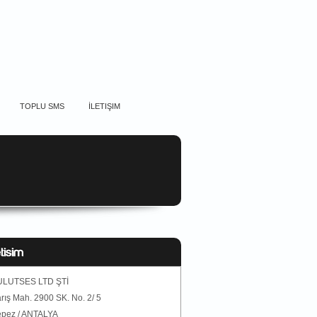
TOPLU SMS
İLETIŞIM
ULUTSES LTD ŞTİ
rış Mah. 2900 SK. No. 2/ 5
pez / ANTALYA