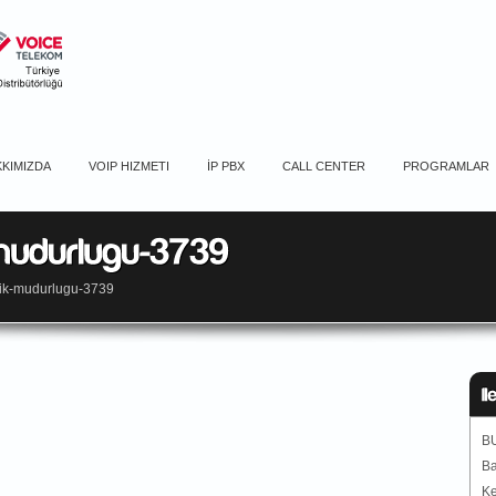
KIMIZDA
VOIP HIZMETI
İP PBX
CALL CENTER
PROGRAMLAR
glik-mudurlugu-3739
B
Ba
Ke