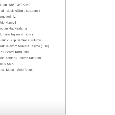
lefon : 0850 340 0440
ail : destek@bulutses.com.tr
zmetlerimiz :
Voip Hizmeti
Toptan Hat Kiralama
Numara Taşıma & Tahsis
Bulut PBX Ip Santral Kurulumu
Türk Telekom Numara Taşıma (THK)
Call Center Kurulumu
Voip Kontörlü Telefon Kurulumu
Toplu SMS
Sesli Mesaj - Sesli Anket